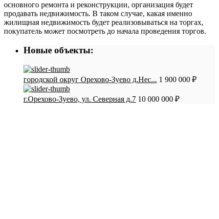
основного ремонта и реконструкции, организация будет
продавать недвижимость. В таком случае, какая именно
жилищная недвижимость будет реализовываться на торгах,
покупатель может посмотреть до начала проведения торгов.
Новые объекты:
городской округ Орехово-Зуево д.Нес...
1 900 000 ₽
г.Орехово-Зуево, ул. Северная д.7
10 000 000 ₽
СТАТЬИ:
Как обманывают при покупке квартир в
новостройках. Мошенники
Как продать квартиру самому без посредников.
Пошаговая инструкция
Пакет документов для проведения сделки купли-
продажи квартиры
Преимущества продажи квартиры через агентство
недвижимости
Как правильно купить/продать квартиру по
объявлению?