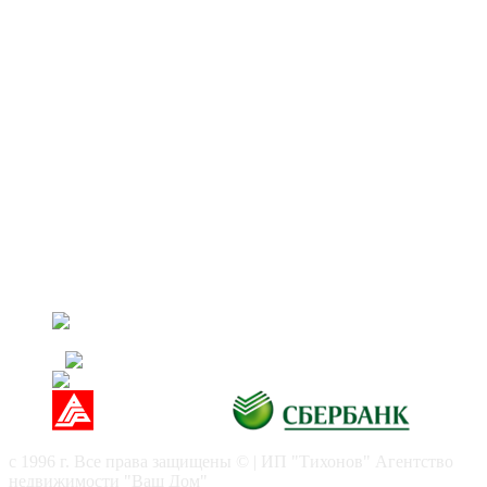
Квартира с материнским капиталом: советы по
продаже
Как продать ипотечную квартиру
КОНТАКТЫ:
МО г. Орехово-Зуево ул. Ленина д.97 оф. 2
8(926) 390-48-20
8(496) 412-03-05
vash-doms@mail.ru
АН "Ваш Дом" ИП Тихонов
с 1996 г. Все права защищены © | ИП "Тихонов" Агентство
недвижимости "Ваш Дом"