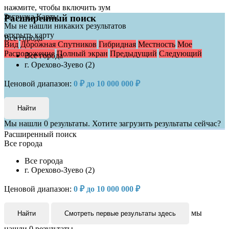
нажмите, чтобы включить зум
Загрузка Карты
Расширенный поиск
Мы не нашли никаких результатов
открыть карту
Все города
Вид
Дорожная
Спутников
Гибридная
Местность
Мое
Расположение
Полный экран
Предыдущий
Следующий
Все города
г. Орехово-Зуево (2)
Ценовой диапазон:
0 ₽ до 10 000 000 ₽
Мы нашли
0
результаты.
Хотите загрузить результаты сейчас?
Расширенный поиск
Все города
Все города
г. Орехово-Зуево (2)
Ценовой диапазон:
0 ₽ до 10 000 000 ₽
мы
Найти
Смотреть первые результаты здесь
нашли
0
результаты