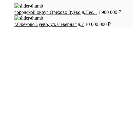
городской округ Орехово-Зуево д.Нес...
1 900 000 ₽
г.Орехово-Зуево, ул. Северная д.7
10 000 000 ₽
СТАТЬИ:
Как обманывают при покупке квартир в
новостройках. Мошенники
Как продать квартиру самому без посредников.
Пошаговая инструкция
Пакет документов для проведения сделки купли-
продажи квартиры
Преимущества продажи квартиры через агентство
недвижимости
Как правильно купить/продать квартиру по
объявлению?
Квартира с материнским капиталом: советы по
продаже
Как продать ипотечную квартиру
КОНТАКТЫ: