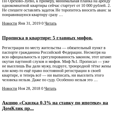
По Орехово-Зуево, к примеру, минимальная планка на аренду
однокомнатной квартиры сейчас стартует от 10 000 рублей. 2.
Не спешите оставлять задаток Не торопитесь вносить аванс за
понравившуюся квартиру сразу …
Новости
Янв 31, 2019
0
Читать
Прописка в квартире: 5 главных мифов.
Регистрация по месту жительства — обязательный пункт в
паспорте гражданина Российской Федерации. Несмотря на
всю официальность и урегулированность законом, этот штамп
окутан паутиной слухов и мифов. Миф №1. Прописал — уже
не выселишь Вы дали мужу, подруге, троюродной тётке жены
или кому-то ещё право постоянной регистрации в своей
квартире, и теперь всё — ни выписать, ни выселить этого
человека нельзя. Даже по суду. Особенно нельзя это …
Новости
Ноя 28, 2018
0
Читать
Акцию «Скидка 0,3% на ставку по ипотеке» на
ДомКлик пр...