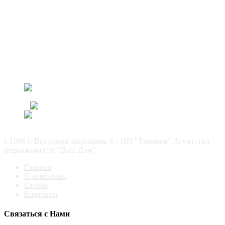
МО г. Орехово-Зуево ул. Ленина д.97 оф. 2
8(926) 390-48-20
8(496) 412-03-05
vash-doms@mail.ru
АН "Ваш Дом" ИП Тихонов
с 1996 г. Все права защищены © | ИП "Тихонов" Агентство
недвижимости "Ваш Дом"
Главная
О компании
Статьи
Контакты
Связаться с Нами