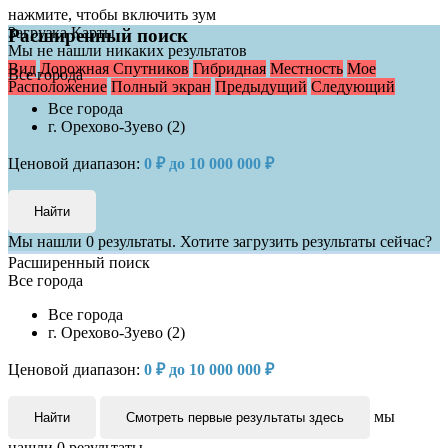
нажмите, чтобы включить зум
Загрузка Карты
Расширенный поиск
Мы не нашли никаких результатов
Вид
Дорожная
Спутников
Гибридная
Местность
Мое
Все города
Расположение
Полный экран
Предыдущий
Следующий
Все города
г. Орехово-Зуево (2)
Ценовой диапазон:
0 ₽ до 10 000 000 ₽
Мы нашли
0
результаты.
Хотите загрузить результаты сейчас?
Расширенный поиск
Все города
Все города
г. Орехово-Зуево (2)
Ценовой диапазон:
0 ₽ до 10 000 000 ₽
мы
Найти
Смотреть первые результаты здесь
нашли
0
результаты