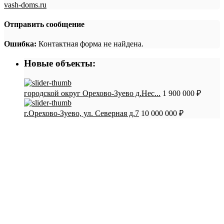
vash-doms.ru
Отправить сообщение
Ошибка:
Контактная форма не найдена.
Новые объекты:
городской округ Орехово-Зуево д.Нес...
1 900 000 ₽
г.Орехово-Зуево, ул. Северная д.7
10 000 000 ₽
СТАТЬИ:
Как обманывают при покупке квартир в
новостройках. Мошенники
Как продать квартиру самому без посредников.
Пошаговая инструкция
Пакет документов для проведения сделки купли-
продажи квартиры
Преимущества продажи квартиры через агентство
недвижимости