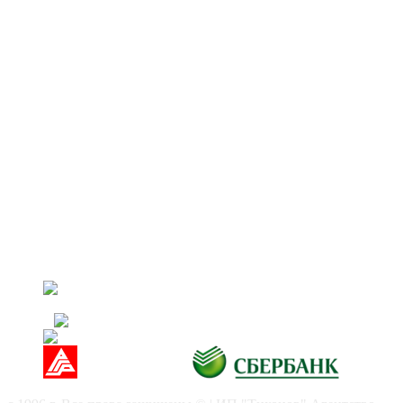
Как правильно купить/продать квартиру по
объявлению?
Квартира с материнским капиталом: советы по
продаже
Как продать ипотечную квартиру
КОНТАКТЫ:
МО г. Орехово-Зуево ул. Ленина д.97 оф. 2
8(926) 390-48-20
8(496) 412-03-05
vash-doms@mail.ru
АН "Ваш Дом" ИП Тихонов