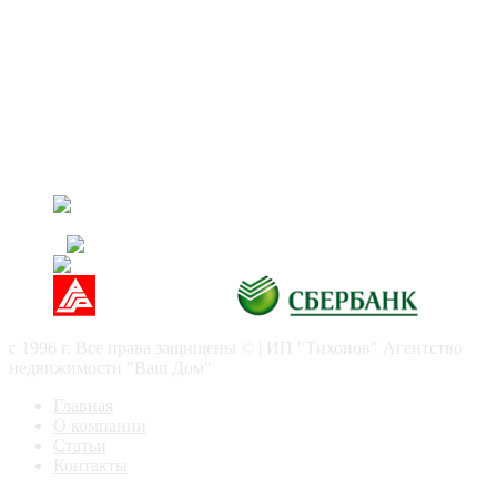
МО г. Орехово-Зуево ул. Ленина д.97 оф. 2
8(926) 390-48-20
8(496) 412-03-05
vash-doms@mail.ru
АН "Ваш Дом" ИП Тихонов
с 1996 г. Все права защищены © | ИП "Тихонов" Агентство
недвижимости "Ваш Дом"
Главная
О компании
Статьи
Контакты