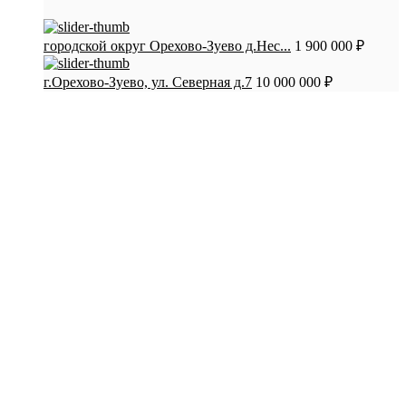
городской округ Орехово-Зуево д.Нес...
1 900 000 ₽
г.Орехово-Зуево, ул. Северная д.7
10 000 000 ₽
СТАТЬИ:
Как обманывают при покупке квартир в
новостройках. Мошенники
Как продать квартиру самому без посредников.
Пошаговая инструкция
Пакет документов для проведения сделки купли-
продажи квартиры
Преимущества продажи квартиры через агентство
недвижимости
Как правильно купить/продать квартиру по
объявлению?
Квартира с материнским капиталом: советы по
продаже
Как продать ипотечную квартиру
КОНТАКТЫ: